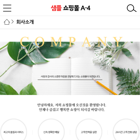
>
회사소개