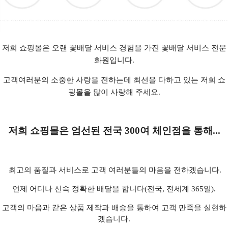
저희 쇼핑몰은 오랜 꽃배달 서비스 경험을 가진 꽃배달 서비스 전문
화원입니다.
고객여러분의 소중한 사랑을 전하는데 최선을 다하고 있는 저희 쇼
핑몰을 많이 사랑해 주세요.
저희 쇼핑몰은 엄선된 전국 300여 체인점을 통해...
최고의 품질과 서비스로 고객 여러분들의 마음을 전하겠습니다.
언제 어디나 신속 정확한 배달을 합니다(전국, 전세계 365일).
고객의 마음과 같은 상품 제작과 배송을 통하여 고객 만족을 실현하
겠습니다.