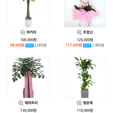
파키라
호접난
100,000원
120,000원
98,000원
2,000점
117,600원
2,400점
해피트리
행운목
130,000원
110,000원